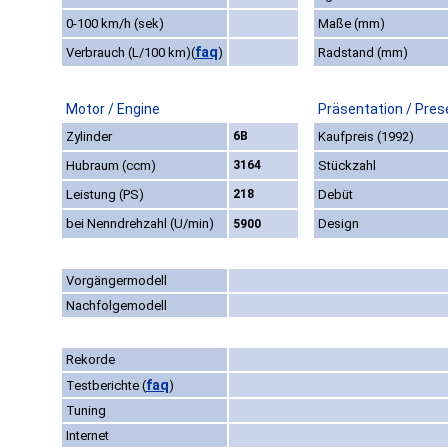
0-100 km/h (sek)
Maße (mm)
faq
Verbrauch (L/100 km)
(
)
Radstand (mm)
Motor / Engine
Präsentation / Pres
Zylinder
6B
Kaufpreis (1992)
Hubraum (ccm)
3164
Stückzahl
Leistung (PS)
218
Debüt
bei Nenndrehzahl (U/min)
Design
5900
Vorgängermodell
Nachfolgemodell
Rekorde
faq
Testberichte
(
)
Tuning
Internet