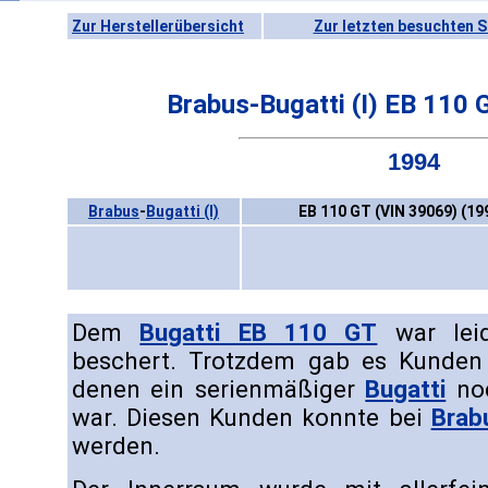
Zur Herstellerübersicht
Zur letzten besuchten S
Brabus-Bugatti (I) EB 110
1994
Brabus
-
Bugatti (I)
EB 110 GT (VIN 39069) (19
Dem
Bugatti EB 110 GT
war leid
beschert. Trotzdem gab es Kunden
denen ein serienmäßiger
Bugatti
noc
war. Diesen Kunden konnte bei
Brab
werden.