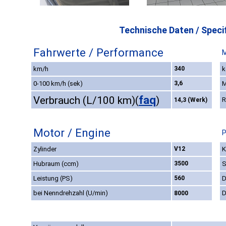
Technische Daten / Specif
Fahrwerte / Performance
M
km/h
340
k
0-100 km/h (sek)
3,6
M
faq
Verbrauch (L/100 km)
(
)
R
14,3 (Werk)
Motor / Engine
P
Zylinder
V12
K
Hubraum (ccm)
3500
S
Leistung (PS)
560
D
bei Nenndrehzahl (U/min)
D
8000