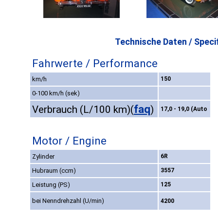
Technische Daten / Specif
Fahrwerte / Performance
km/h
150
0-100 km/h (sek)
faq
Verbrauch (L/100 km)
(
)
17,0 - 19,0 (Auto
Motor / Engine
Zylinder
6R
Hubraum (ccm)
3557
Leistung (PS)
125
bei Nenndrehzahl (U/min)
4200