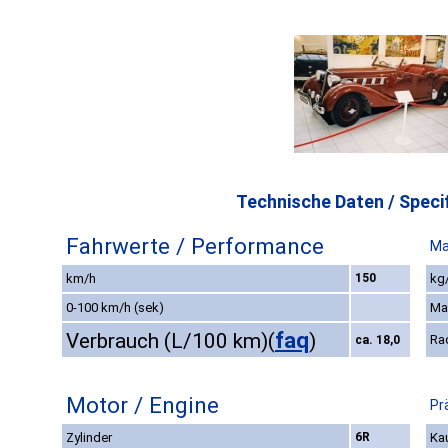
Technische Daten / Specif
Fahrwerte / Performance
Ma
km/h
150
kg/
0-100 km/h (sek)
Ma
faq
Verbrauch (L/100 km)
(
)
Ra
ca. 18,0
Motor / Engine
Pr
Zylinder
6R
Kau