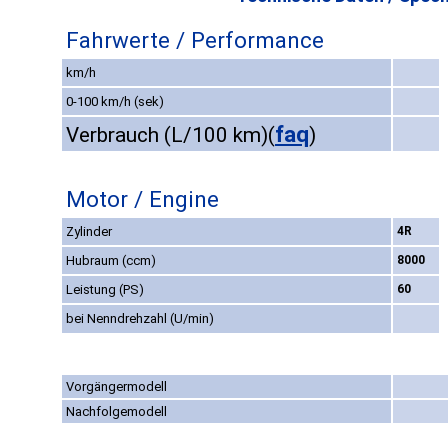
Fahrwerte / Performance
km/h
0-100 km/h (sek)
faq
Verbrauch (L/100 km)
(
)
Motor / Engine
Zylinder
4R
Hubraum (ccm)
8000
Leistung (PS)
60
bei Nenndrehzahl (U/min)
Vorgängermodell
Nachfolgemodell