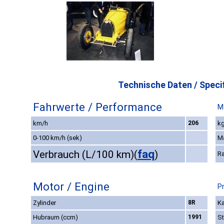
Technische Daten / Specif
Fahrwerte / Performance
M
km/h
206
kg
0-100 km/h (sek)
M
faq
Verbrauch (L/100 km)
(
)
R
Motor / Engine
P
Zylinder
8R
Ka
Hubraum (ccm)
1991
St