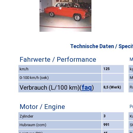
Technische Daten / Specif
Fahrwerte / Performance
M
km/h
125
k
0-100 km/h (sek)
M
faq
Verbrauch (L/100 km)
(
)
R
8,5 (Werk)
Motor / Engine
P
Zylinder
3
K
Hubraum (ccm)
991
S