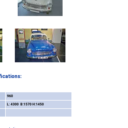
ications:
s
960
L: 4300 B:1570 H:1450