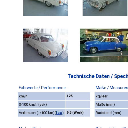
Technische Daten / Specif
Fahrwerte / Performance
Maße / Measure
km/h
125
kg/leer
0-100 km/h (sek)
Maße (mm)
faq
Verbrauch (L/100 km)
(
)
9,5 (Werk)
Radstand (mm)