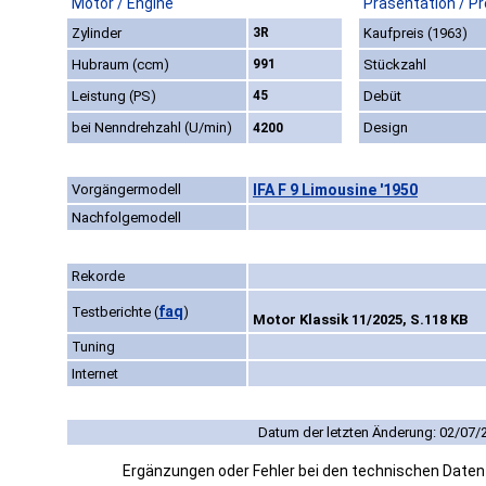
Motor / Engine
Präsentation / P
Zylinder
3R
Kaufpreis (1963)
Hubraum (ccm)
991
Stückzahl
Leistung (PS)
45
Debüt
bei Nenndrehzahl (U/min)
Design
4200
Vorgängermodell
IFA F 9 Limousine '1950
Nachfolgemodell
Rekorde
faq
Testberichte
(
)
Motor Klassik 11/2025, S.118 KB
Tuning
Internet
Datum der letzten Änderung: 02/07/
Ergänzungen oder Fehler bei den technischen Date