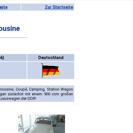
eite
Zur Startseite
ousine
6)
Deutschland
imousine, Coupé, Camping, Station Wagon
gen zunächst mit einem 900 ccm großen
R Luxuswagen der DDR!