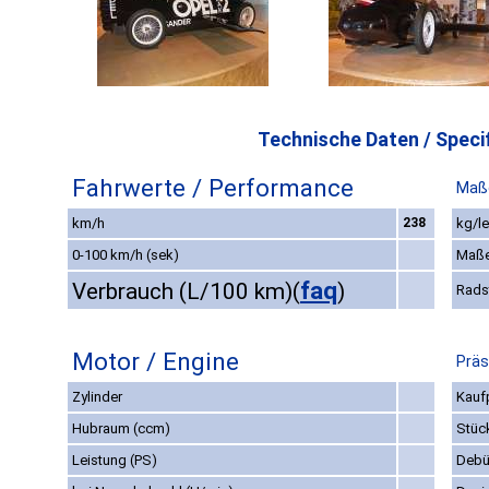
Technische Daten / Specif
Fahrwerte / Performance
Maß
km/h
238
kg/le
0-100 km/h (sek)
Maße
faq
Verbrauch (L/100 km)
(
)
Rads
Motor / Engine
Präs
Zylinder
Kaufp
Hubraum (ccm)
Stüc
Leistung (PS)
Debü