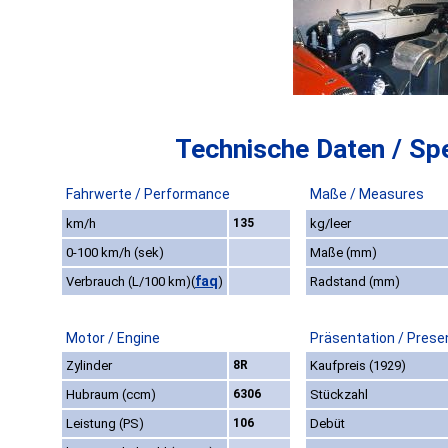
Technische Daten / Spe
Fahrwerte / Performance
Maße / Measures
km/h
135
kg/leer
0-100 km/h (sek)
Maße (mm)
faq
Verbrauch (L/100 km)
(
)
Radstand (mm)
Motor / Engine
Präsentation / Prese
Zylinder
8R
Kaufpreis (1929)
Hubraum (ccm)
6306
Stückzahl
Leistung (PS)
106
Debüt