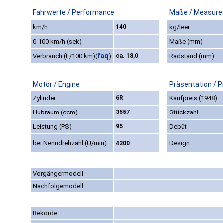
Fahrwerte / Performance
Maße / Measure
km/h
140
kg/leer
0-100 km/h (sek)
Maße (mm)
faq
Verbrauch (L/100 km)
(
)
ca. 18,0
Radstand (mm)
Motor / Engine
Präsentation / P
Zylinder
6R
Kaufpreis (1948)
Hubraum (ccm)
3557
Stückzahl
Leistung (PS)
95
Debüt
bei Nenndrehzahl (U/min)
Design
4200
Vorgängermodell
Nachfolgemodell
Rekorde