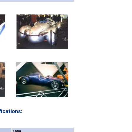
ications:
1050