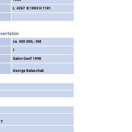
L: 4267 B:1803 H:1181
esentation
ca. 400.000,- DM
1
Salon Genf 1998
George Balaschak
ET