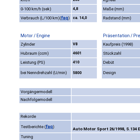
0-100 km/h (sek)
4,8
Maße (mm)
faq
Verbrauch (L/100 km)
(
)
ca. 14,0
Radstand (mm)
Motor / Engine
Präsentation / Pr
Zylinder
V8
Kaufpreis (1998)
Hubraum (ccm)
4601
Stückzahl
Leistung (PS)
410
Debüt
bei Nenndrehzahl (U/min)
Design
5800
Vorgängermodell
Nachfolgemodell
Rekorde
faq
Testberichte
(
)
Auto Motor Sport 26/1998, S.134 
Tuning