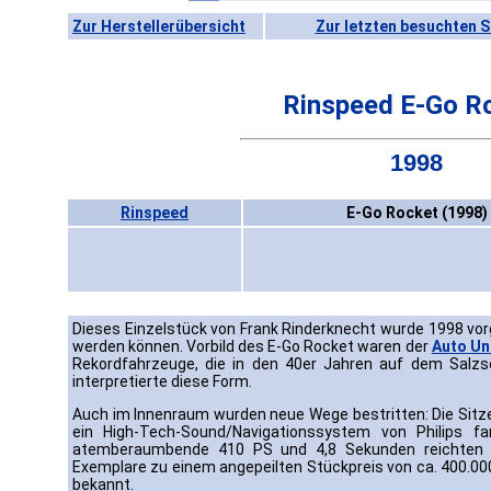
Zur Herstellerübersicht
Zur letzten besuchten S
Rinspeed E-Go R
1998
Rinspeed
E-Go Rocket (1998)
Dieses Einzelstück von Frank Rinderknecht wurde 1998 vor
werden können. Vorbild des E-Go Rocket waren der
Auto Un
Rekordfahrzeuge, die in den 40er Jahren auf dem Salzs
interpretierte diese Form.
Auch im Innenraum wurden neue Wege bestritten: Die Sit
ein High-Tech-Sound/Navigationssystem von Philips f
atemberaumbende 410 PS und 4,8 Sekunden reichten vo
Exemplare zu einem angepeilten Stückpreis von ca. 400.000,
bekannt.