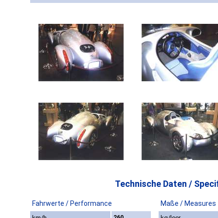
Technische Daten / Specif
Fahrwerte / Performance
Maße / Measures
km/h
260
kg/leer