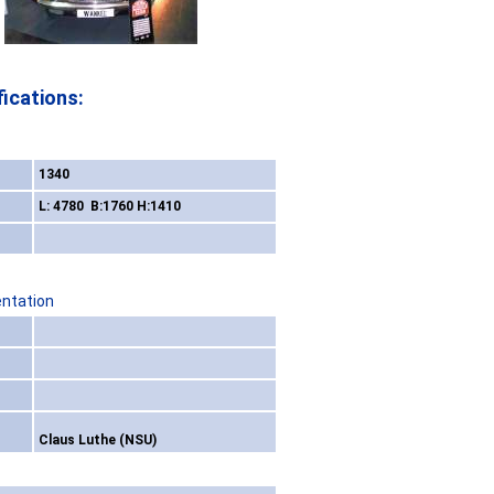
ications:
1340
L: 4780 B:1760 H:1410
entation
Claus Luthe (NSU)