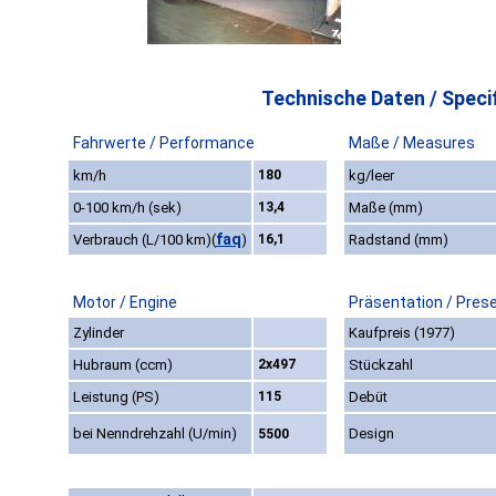
Technische Daten / Specif
Fahrwerte / Performance
Maße / Measures
km/h
180
kg/leer
0-100 km/h (sek)
13,4
Maße (mm)
faq
Verbrauch (L/100 km)
(
)
16,1
Radstand (mm)
Motor / Engine
Präsentation / Pres
Zylinder
Kaufpreis (1977)
Hubraum (ccm)
2x497
Stückzahl
Leistung (PS)
115
Debüt
bei Nenndrehzahl (U/min)
Design
5500