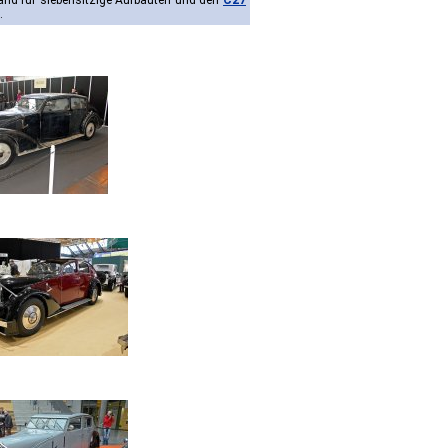
nd für siebensitzige Aufbauten und den
C27
.