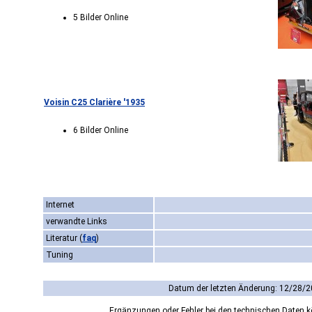
5 Bilder Online
Voisin C25 Clarière '1935
6 Bilder Online
Internet
verwandte Links
Literatur
(
faq
)
Tuning
Datum der letzten Änderung: 12/28/2
Ergänzungen oder Fehler bei den technischen Daten 