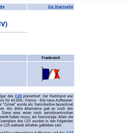
ite
Zur Startseite
CV)
Frankreich
olger des
C23
präsentiert: Der Radstand war
 für 60.000,- Francs - drei neue Aufbauten:
Der "Cimier" wurde als Demi-Berline bezeichnet
en. Als dritte Alternative gab es noch den
cs. Diese wies einen nach aerodynamischen
irkt haben muss, als heutzutage. Allein die
Exemplare des C25 wurden in den folgenden
 C25 weltweit erhalten gebleiben sein.