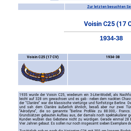
Zur letzten besuchten Se
Voisin C25 (17 
1934-38
Voisin C25 (17 CV)
1934-38
1935 wurde der Voisin C25, wiederum ein 3-Liter-Modell, als Nachf
leicht auf 328 cm gewachsen und es gab - neben dem nackten Chassis
der "Clarière" war die klassische viertürige und fünfsitzige Berline. 
und sah dem Clarière äußerlich ähnlich, besaß aber nur zwei Tür
"Aérodyne", die so genannte "Berline Profilée zu 88.000,- Fran
Grundsätzen gebauten Aufbau aus, der damals noch spektakulärer gew
Kunden wußten das Gebotene nicht zu würdigen. Gerade einmal 28 
Vier Jahren gebaut. Es sollen nur noch insgesamt sieben Exemplare des