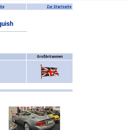
ite
Zur Startseite
quish
Großbritannien