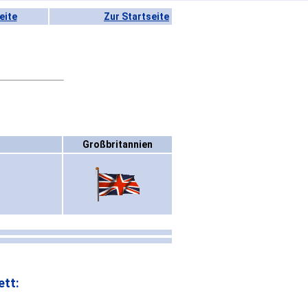
eite
Zur Startseite
Großbritannien
ett: