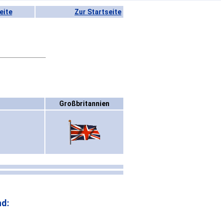
eite
Zur Startseite
Großbritannien
nd: