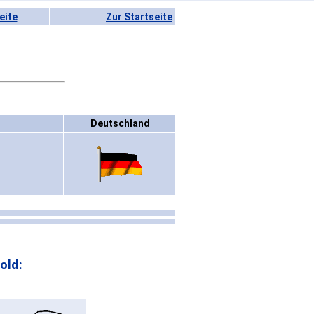
eite
Zur Startseite
Deutschland
old: