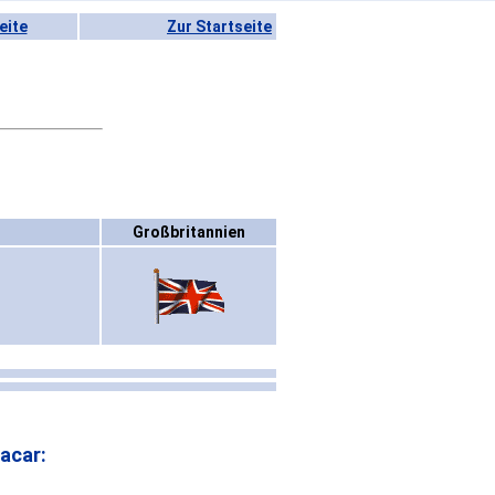
eite
Zur Startseite
Großbritannien
acar: