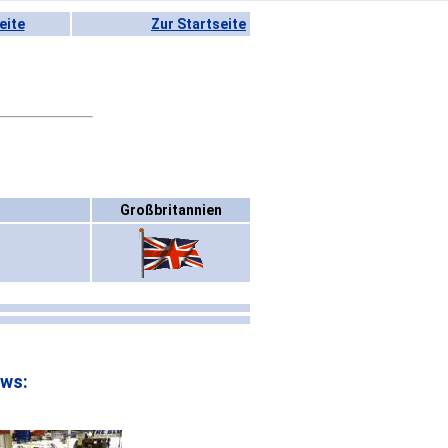
eite
Zur Startseite
Großbritannien
ows: