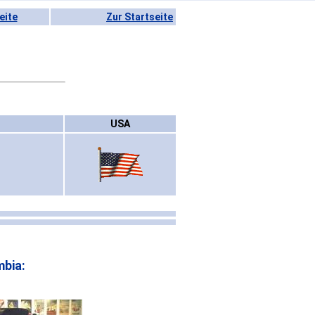
eite
Zur Startseite
USA
bia: