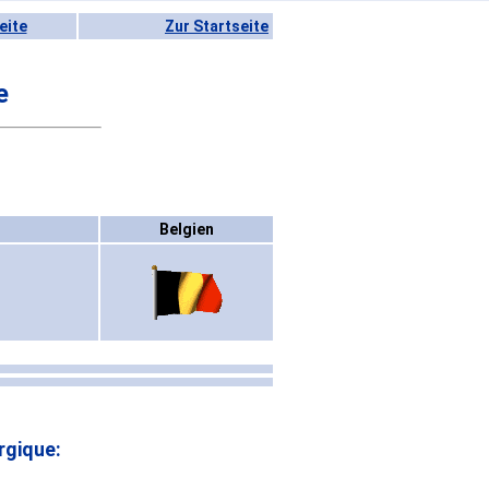
eite
Zur Startseite
e
Belgien
rgique: