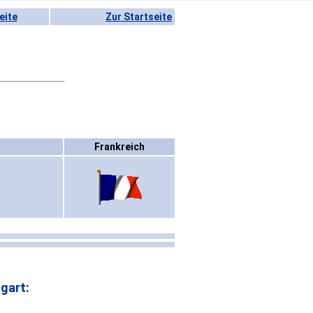
eite
Zur Startseite
Frankreich
gart: