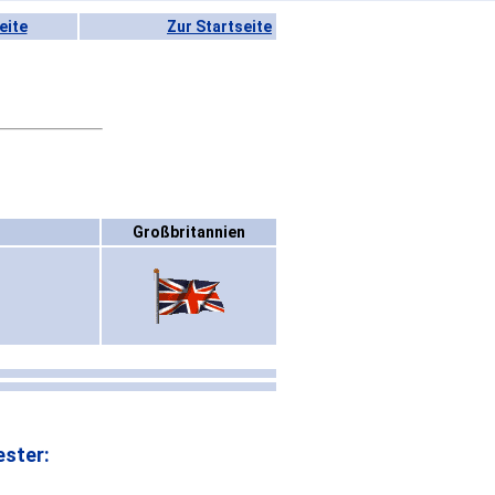
eite
Zur Startseite
Großbritannien
ster: