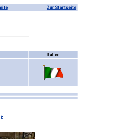
eite
Zur Startseite
Italien
i: