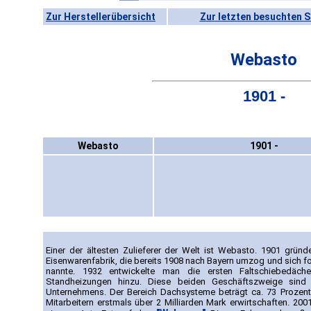
Zur Herstellerübersicht
Zur letzten besuchten S
Webasto
1901 -
Webasto
1901 -
Einer der ältesten Zulieferer der Welt ist Webasto. 1901 gründ
Eisenwarenfabrik, die bereits 1908 nach Bayern umzog und sich f
nannte. 1932 entwickelte man die ersten Faltschiebedäc
Standheizungen hinzu. Diese beiden Geschäftszweige sin
Unternehmens. Der Bereich Dachsysteme beträgt ca. 73 Prozen
Mitarbeitern erstmals über 2 Milliarden Mark erwirtschaften. 2