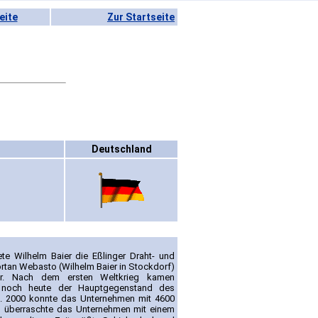
eite
Zur Startseite
Deutschland
ete Wilhelm Baier die Eßlinger Draht- und
ortan Webasto (Wilhelm Baier in Stockdorf)
her. Nach dem ersten Weltkrieg kamen
d noch heute der Hauptgegenstand des
t. 2000 konnte das Unternehmen mit 4600
001 überraschte das Unternehmen mit einem