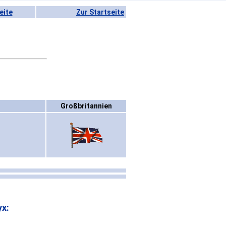
eite
Zur Startseite
Großbritannien
x: