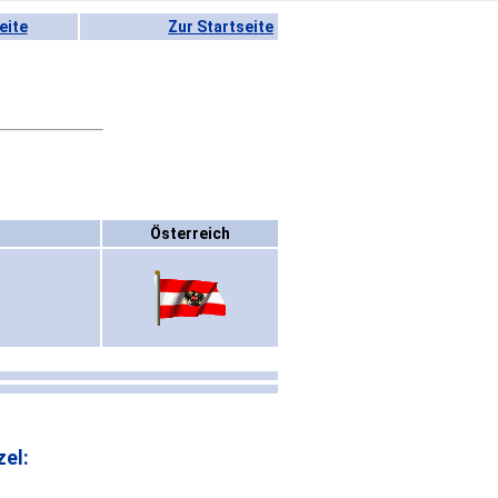
eite
Zur Startseite
Österreich
el: