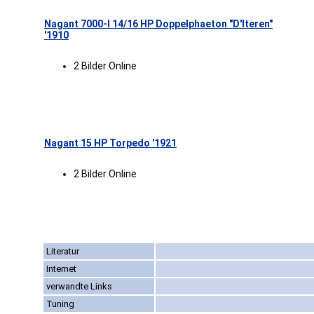
Nagant 7000-I 14/16 HP Doppelphaeton "D'Iteren"
'1910
2 Bilder Online
Nagant 15 HP Torpedo '1921
2 Bilder Online
Literatur
Internet
verwandte Links
Tuning