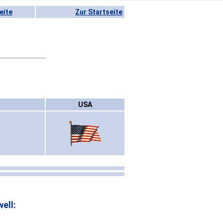
eite
Zur Startseite
USA
ell: