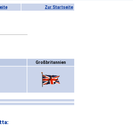
eite
Zur Startseite
Großbritannien
tta: