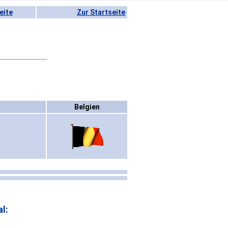
eite
Zur Startseite
Belgien
l: