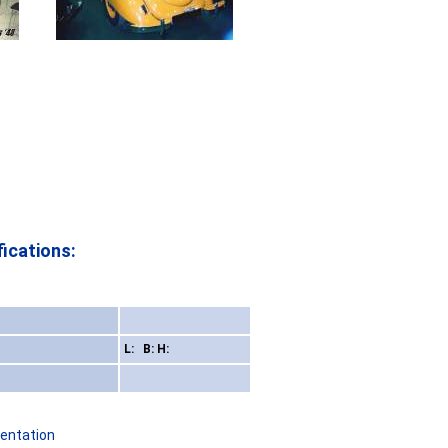
ications:
L: B: H:
sentation