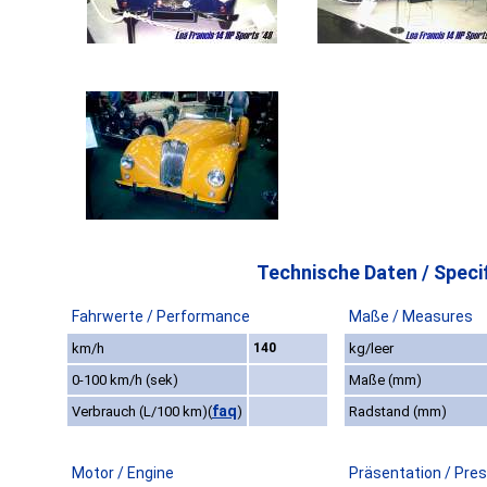
Technische Daten / Specif
Fahrwerte / Performance
Maße / Measures
km/h
140
kg/leer
0-100 km/h (sek)
Maße (mm)
faq
Verbrauch (L/100 km)
(
)
Radstand (mm)
Motor / Engine
Präsentation / Pre