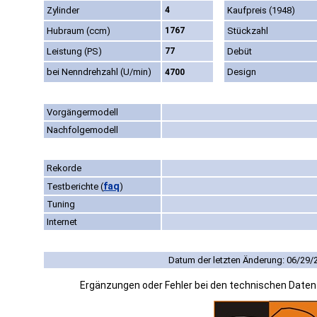
Zylinder
4
Kaufpreis (1948)
Hubraum (ccm)
1767
Stückzahl
Leistung (PS)
77
Debüt
bei Nenndrehzahl (U/min)
Design
4700
Vorgängermodell
Nachfolgemodell
Rekorde
faq
Testberichte
(
)
Tuning
Internet
Datum der letzten Änderung: 06/29/
Ergänzungen oder Fehler bei den technischen Date