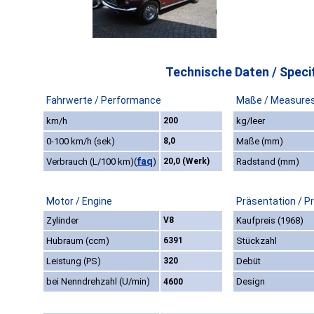
Technische Daten / Specif
Fahrwerte / Performance
Maße / Measure
km/h
200
kg/leer
0-100 km/h (sek)
8,0
Maße (mm)
faq
Verbrauch (L/100 km)
(
)
20,0 (Werk)
Radstand (mm)
Motor / Engine
Präsentation / P
Zylinder
V8
Kaufpreis (1968)
Hubraum (ccm)
6391
Stückzahl
Leistung (PS)
320
Debüt
bei Nenndrehzahl (U/min)
Design
4600