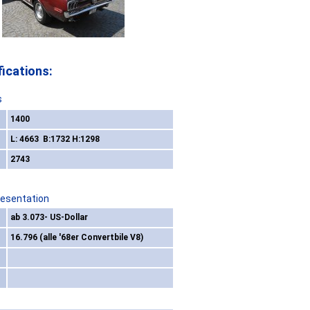
ications:
s
1400
L: 4663 B:1732 H:1298
2743
resentation
ab 3.073- US-Dollar
16.796 (alle '68er Convertbile V8)