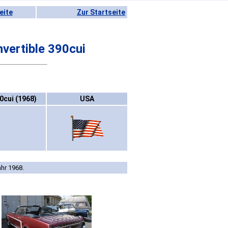
eite
Zur Startseite
vertible 390cui
0cui (1968)
USA
ahr 1968.