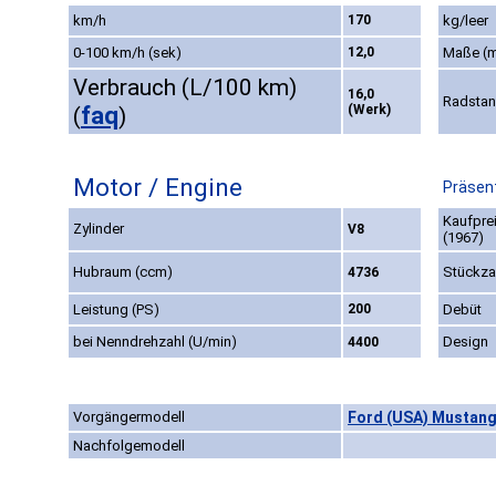
km/h
170
kg/leer
0-100 km/h (sek)
12,0
Maße (
Verbrauch (L/100 km)
16,0
Radsta
faq
(Werk)
(
)
Motor / Engine
Präsent
Kaufpre
Zylinder
V8
(1967)
Hubraum (ccm)
Stückza
4736
Leistung (PS)
200
Debüt
bei Nenndrehzahl (U/min)
Design
4400
Vorgängermodell
Ford (USA) Mustang
Nachfolgemodell