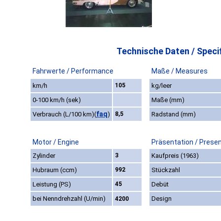
Technische Daten / Specif
Fahrwerte / Performance
Maße / Measures
km/h
105
kg/leer
0-100 km/h (sek)
Maße (mm)
faq
Verbrauch (L/100 km)
(
)
8,5
Radstand (mm)
Motor / Engine
Präsentation / Prese
Zylinder
3
Kaufpreis (1963)
Hubraum (ccm)
992
Stückzahl
Leistung (PS)
45
Debüt
bei Nenndrehzahl (U/min)
Design
4200