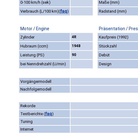
0-100 km/h (sek)
Maße (mm)
faq
Verbrauch (L/100 km)
(
)
Radstand (mm)
Motor / Engine
Präsentation / Pre
Zylinder
4R
Kaufpreis (1992)
Hubraum (ccm)
1948
Stückzahl
Leistung (PS)
90
Debüt
bei Nenndrehzahl (U/min)
Design
Vorgängermodell
Nachfolgemodell
Rekorde
faq
Testberichte
(
)
Tuning
Internet