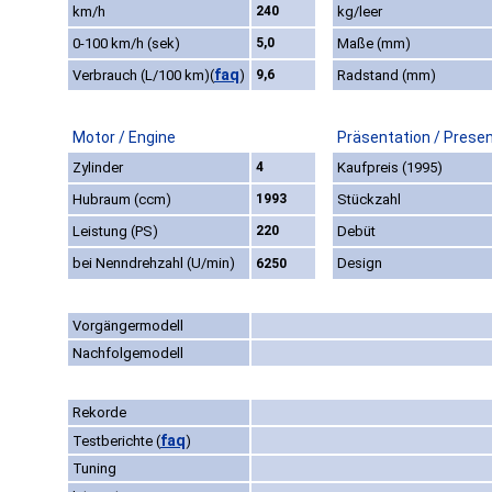
km/h
240
kg/leer
0-100 km/h (sek)
5,0
Maße (mm)
faq
Verbrauch (L/100 km)
(
)
9,6
Radstand (mm)
Motor / Engine
Präsentation / Prese
Zylinder
4
Kaufpreis (1995)
Hubraum (ccm)
1993
Stückzahl
Leistung (PS)
220
Debüt
bei Nenndrehzahl (U/min)
Design
6250
Vorgängermodell
Nachfolgemodell
Rekorde
faq
Testberichte
(
)
Tuning