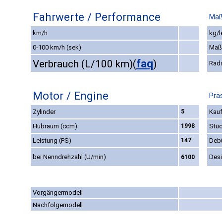
Fahrwerte / Performance
Maß
km/h
kg/l
0-100 km/h (sek)
Maß
faq
Verbrauch (L/100 km)
(
)
Rad
Motor / Engine
Prä
Zylinder
5
Kauf
Hubraum (ccm)
1998
Stüc
Leistung (PS)
147
Deb
bei Nenndrehzahl (U/min)
Des
6100
Vorgängermodell
Nachfolgemodell