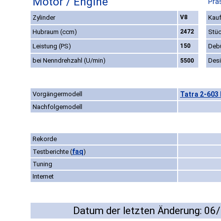
Motor / Engine
Prä
Zylinder
V8
Kauf
Hubraum (ccm)
2472
Stüc
Leistung (PS)
150
Deb
bei Nenndrehzahl (U/min)
Des
5500
Vorgängermodell
Tatra 2-603 
Nachfolgemodell
Rekorde
faq
Testberichte
(
)
Tuning
Internet
Datum der letzten Änderung: 06