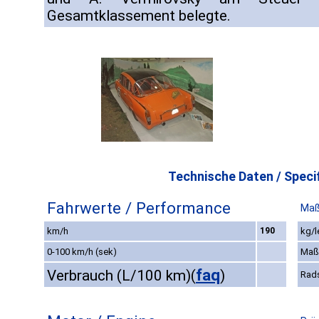
Gesamtklassement belegte.
Technische Daten / Specif
Fahrwerte / Performance
Maß
km/h
190
kg/l
0-100 km/h (sek)
Maß
faq
Verbrauch (L/100 km)
(
)
Rad