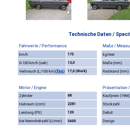
Technische Daten / Specif
Fahrwerte / Performance
Maße / Measu
km/h
175
kg/leer
0-100 km/h (sek)
13,0
Maße (mm)
faq
Verbrauch (L/100 km)
(
)
17,0 (Werk)
Radstand (mm)
Motor / Engine
Präsentation 
Zylinder
6R
Kaufpreis (1966
Hubraum (ccm)
2281
Stückzahl
Leistung (PS)
120
Debüt
bei Nenndrehzahl (U/min)
Design
5400