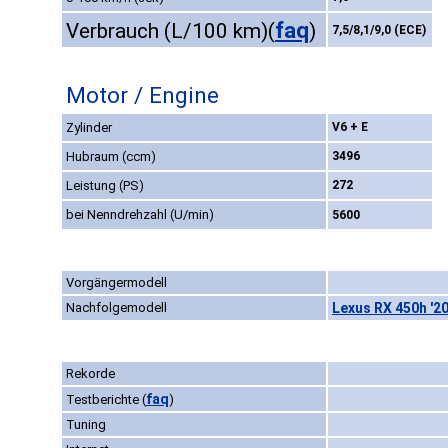
faq
Verbrauch (L/100 km)
(
)
7,5/8,1/9,0 (ECE)
Motor / Engine
Zylinder
V6 + E
Hubraum (ccm)
3496
Leistung (PS)
272
bei Nenndrehzahl (U/min)
5600
Vorgängermodell
Nachfolgemodell
Lexus RX 450h '2
Rekorde
faq
Testberichte
(
)
Tuning