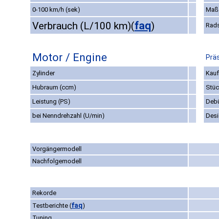
0-100 km/h (sek)
Maß
faq
Verbrauch (L/100 km)
(
)
Rad
Motor / Engine
Präs
Zylinder
Kauf
Hubraum (ccm)
Stüc
Leistung (PS)
Deb
bei Nenndrehzahl (U/min)
Des
Vorgängermodell
Nachfolgemodell
Rekorde
faq
Testberichte
(
)
Tuning