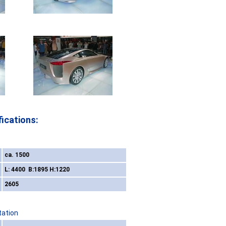
ications:
ca. 1500
L: 4400 B:1895 H:1220
2605
tation