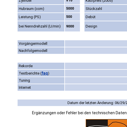
Zylinder
V10
Kaufpreis (2005)
Hubraum (ccm)
5000
Stückzahl
Leistung (PS)
500
Debüt
bei Nenndrehzahl (U/min)
Design
9000
Vorgängermodell
Nachfolgemodell
Rekorde
faq
Testberichte
(
)
Tuning
Internet
Datum der letzten Änderung: 06/29/
Ergänzungen oder Fehler bei den technischen Date