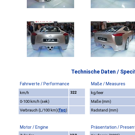
Technische Daten / Specif
Fahrwerte / Performance
Maße / Measures
km/h
322
kg/leer
0-100 km/h (sek)
Maße (mm)
faq
Verbrauch (L/100 km)
(
)
Radstand (mm)
Motor / Engine
Präsentation / Presen