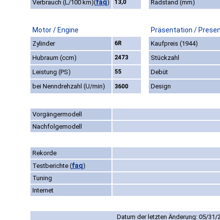
faq
Verbrauch (L/100 km)
(
)
13,0
Radstand (mm)
Motor / Engine
Präsentation / Prese
Zylinder
6R
Kaufpreis (1944)
Hubraum (ccm)
2473
Stückzahl
Leistung (PS)
55
Debüt
bei Nenndrehzahl (U/min)
Design
3600
Vorgängermodell
Nachfolgemodell
Rekorde
faq
Testberichte
(
)
Tuning
Internet
Datum der letzten Änderung: 05/31/