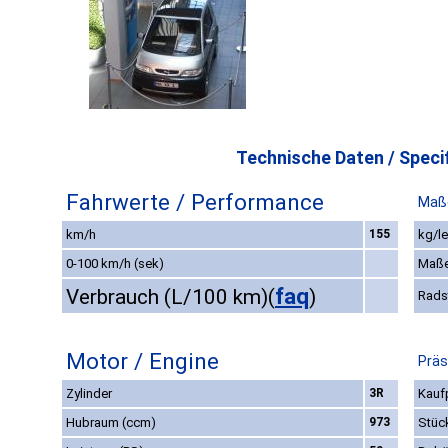
Technische Daten / Specif
Fahrwerte / Performance
Maß
km/h
155
kg/le
0-100 km/h (sek)
Maße
faq
Verbrauch (L/100 km)
(
)
Rads
Motor / Engine
Präs
Zylinder
3R
Kaufp
Hubraum (ccm)
973
Stüc