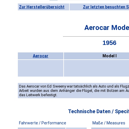
Zur Herstellerübersicht
Zur letzten besuchten S
Aerocar Model
1956
Aerocar
Model I
Das Aerocar von Ed Sweeny war tatsächlich als Auto und als Flu
Arbeit wurden aus dem Anhänger die Flügel, die mit Bolzen am 
das Leitwerk befestigt.
Technische Daten / Specif
Fahrwerte / Performance
Maße / Measures