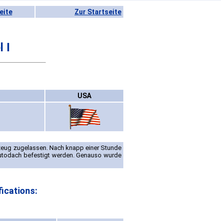
eite
Zur Startseite
 I
USA
gzeug zugelassen. Nach knapp einer Stunde
Autodach befestigt werden. Genauso wurde
ications: