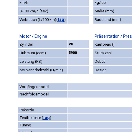
km/h
kg/leer
0-100 km/h (sek)
Maße (mm)
faq
Verbrauch (L/100 km)
(
)
Radstand (mm)
Motor / Engine
Präsentation / Pre
Zylinder
V8
Kaufpreis ()
Hubraum (ccm)
5900
Stückzahl
Leistung (PS)
Debüt
bei Nenndrehzahl (U/min)
Design
Vorgängermodell
Nachfolgemodell
Rekorde
faq
Testberichte
(
)
Tuning