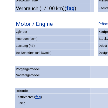
0-100 km/h (sek)
Maße 
faq
Verbrauch (L/100 km)
(
)
Radst
Motor / Engine
Präse
Zylinder
Kaufpr
Hubraum (ccm)
Stückz
Leistung (PS)
Debüt
bei Nenndrehzahl (U/min)
Desig
Vorgängermodell
Nachfolgemodell
Rekorde
faq
Testberichte
(
)
Tuning