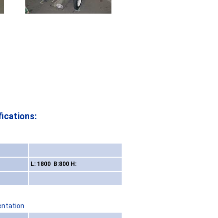
ications:
L: 1800 B:800 H:
entation