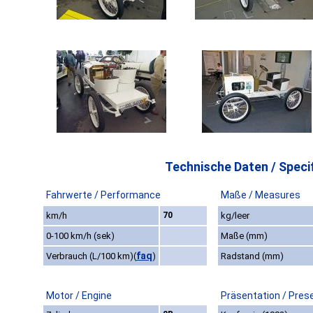
Technische Daten / Specif
Fahrwerte / Performance
Maße / Measures
km/h
70
kg/leer
0-100 km/h (sek)
Maße (mm)
faq
Verbrauch (L/100 km)
(
)
Radstand (mm)
Motor / Engine
Präsentation / Pres