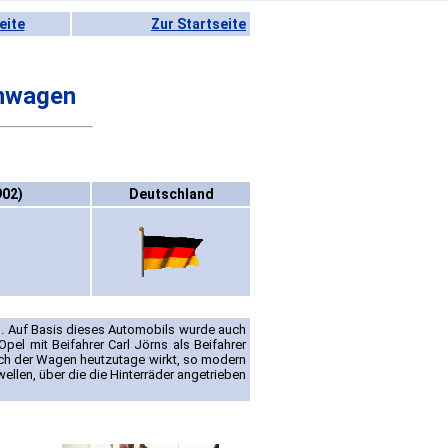
eite
Zur Startseite
nnwagen
902)
Deutschland
S. Auf Basis dieses Automobils wurde auch
pel mit Beifahrer Carl Jörns als Beifahrer
sch der Wagen heutzutage wirkt, so modern
ellen, über die die Hinterräder angetrieben