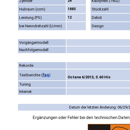
Zylinder
2R
Kaufpreis (1902)
Hubraum (ccm)
1885
Stückzahl
Leistung (PS)
12
Debüt
bei Nenndrehzahl (U/min)
Design
Vorgängermodell
Nachfolgemodell
Rekorde
faq
Testberichte
(
)
Octane 6/2013, S.60 His
Tuning
Internet
Datum der letzten Änderung: 06/29/
Ergänzungen oder Fehler bei den technischen Date