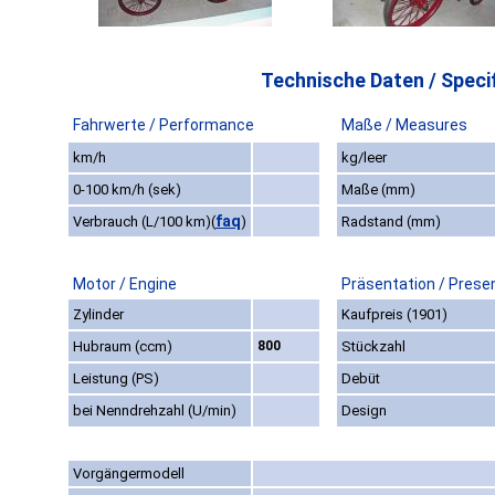
Technische Daten / Specif
Fahrwerte / Performance
Maße / Measures
km/h
kg/leer
0-100 km/h (sek)
Maße (mm)
faq
Verbrauch (L/100 km)
(
)
Radstand (mm)
Motor / Engine
Präsentation / Prese
Zylinder
Kaufpreis (1901)
Hubraum (ccm)
800
Stückzahl
Leistung (PS)
Debüt
bei Nenndrehzahl (U/min)
Design
Vorgängermodell